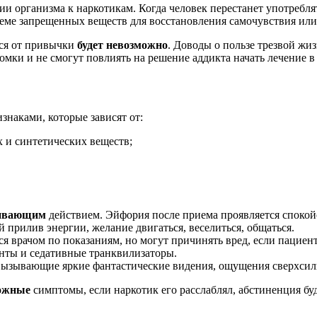
ии организма к наркотикам. Когда человек перестанет употребля
риеме запрещенных веществ для восстановления самочувствия ил
ься от привычки
будет невозможно
. Доводы о пользе трезвой жи
мки и не смогут повлиять на решение аддикта начать лечение в
наками, которые зависят от:
х и синтетических веществ;
ливающим
действием. Эйфория после приема проявляется споко
прилив энергии, желание двигаться, веселиться, общаться.
 врачом по показаниям, но могут причинять вред, если пациент
анты и седативные транквилизаторы.
ызывающие яркие фантастические видения, ощущения сверхсилы
ожные
симптомы, если наркотик его расслаблял, абстиненция бу