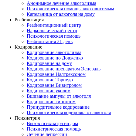
Анонимное лечение алкоголизма
Психологическая помощь алкозависимым
Капельница от алкоголя на дому
Реабилитация
Реабилитационный центр
Наркологический центр
Психологическая помощь
Реабилитация 21 день
Кодирование
Кодирование алкоголизма
Кодирование по Довженко
Кодирование на дому
Кодирование препаратом Эспераль
Кодирование Налтрексоном
Кодирование Торпедо
Кодирование Вивитролом
Кодирование уколом
Вшивание ампулы от алкоголя
Кодирование гипнозом
Принудительное кодирование
Психологическая кодировка от алкоголя
Психиатрия
Вызов психиатра на дом
Психиатрическая помощь
Лечение депрессии