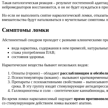
Такая патологическая реакция – результат постепенной адаптац
нейромедиаторов восстановится, и он не будет нуждаться в п
Но если не выполнить снятие наркологической ломки, отказат
вмешательства будут наталкиваться о мучительные симптомы ло
Симптомы ломки
Абстинентный синдром проходит с разными клиническими приз
вида наркотика, содержания в нем примесей, натуральны
стажа употребления ПАВ;
состояния здоровья.
Наркотические вещества бывают нескольких видов:
Опиаты (героин) – обладают
расслабляющим и обезбо
Психостимуляторы (кокаин) – вызывают кратковременный 
Препараты с психоактивными свойствами – выписываются
срока. В эту группу входят стимулирующие антидепресс
Галлюциногены и соли – синтетические каннабиноиды, в
Во время ломки наркозависимый ощущает
прямо противопол
со стимулирующим действием ломка вызовет апатию.