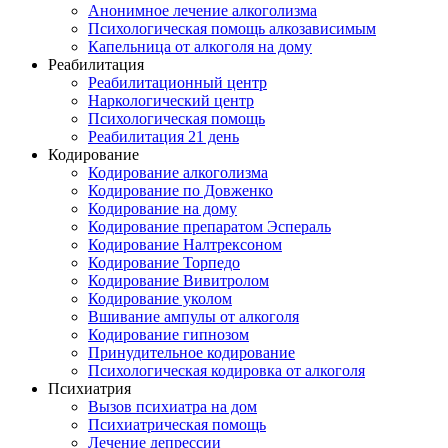
Анонимное лечение алкоголизма
Психологическая помощь алкозависимым
Капельница от алкоголя на дому
Реабилитация
Реабилитационный центр
Наркологический центр
Психологическая помощь
Реабилитация 21 день
Кодирование
Кодирование алкоголизма
Кодирование по Довженко
Кодирование на дому
Кодирование препаратом Эспераль
Кодирование Налтрексоном
Кодирование Торпедо
Кодирование Вивитролом
Кодирование уколом
Вшивание ампулы от алкоголя
Кодирование гипнозом
Принудительное кодирование
Психологическая кодировка от алкоголя
Психиатрия
Вызов психиатра на дом
Психиатрическая помощь
Лечение депрессии