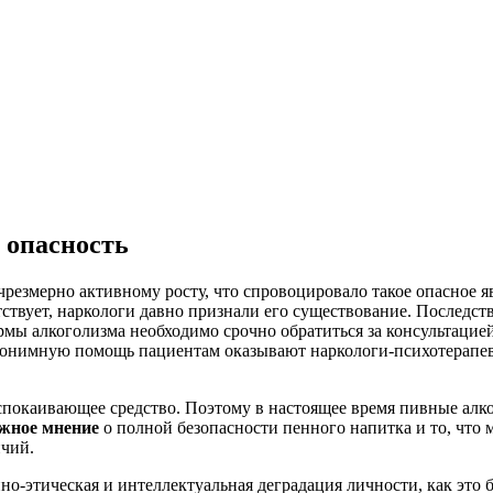
 опасность
резмерно активному росту, что спровоцировало такое опасное яв
ствует, наркологи давно признали его существование. Последс
рмы алкоголизма необходимо срочно обратиться за консультацие
онимную помощь пациентам оказывают наркологи-психотерапевт
успокаивающее средство. Поэтому в настоящее время пивные алк
жное мнение
о полной безопасности пенного напитка и то, что
ичий.
но-этическая и интеллектуальная деградация личности, как это